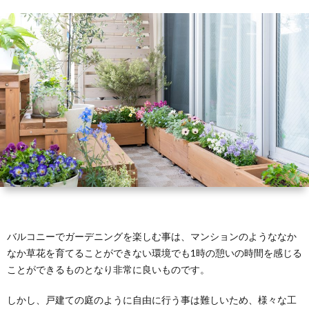
リ
立
ン
ア
ち
シ
ョ
ン
の
暮
ら
バルコニーでガーデニングを楽しむ事は、マンションのようななか
なか草花を育てることができない環境でも1時の憩いの時間を感じる
し
ことができるものとなり非常に良いものです。
しかし、戸建ての庭のように自由に行う事は難しいため、様々な工