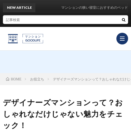
NEW ARTICLE
マンションの狭い寝室におすすめのベッド12選
TOP
お役立ち
デザイナーズマンションって？おしゃれなだけじ
HOME
イ
デザイナーズマンションって？お
ン
お
しゃれなだけじゃない魅力をチェ
テ
役
マ
ック！