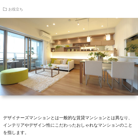
リ
立
ン
お役立ち
ア
ち
シ
ョ
ン
の
暮
ら
デザイナーズマンションとは一般的な賃貸マンションとは異なり、
し
インテリアやデザイン性にこだわったおしゃれなマンションのこと
を指します。