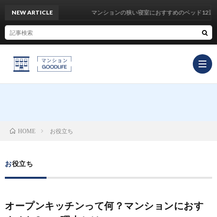
NEW ARTICLE
マンションの狭い寝室におすすめのベッド12選をご紹介
TOP
お役立ち
HOME
イ
お役立ち
ン
お
テ
役
マ
オープンキッチンって何？マンションにおす