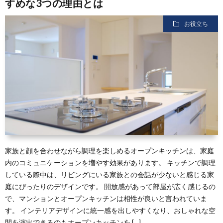
すめな3つの理由とは
リ
立
ン
お役立ち
ア
ち
シ
ョ
ン
の
暮
家族と顔を合わせながら調理を楽しめるオープンキッチンは、家庭
内のコミュニケーションを増やす効果があります。 キッチンで調理
ら
している際中は、リビングにいる家族との会話が少ないと感じる家
庭にぴったりのデザインです。 開放感があって部屋が広く感じるの
し
で、マンションとオープンキッチンは相性が良いと言われていま
す。 インテリアデザインに統一感を出しやすくなり、おしゃれな空
間を演出できるのもオープンキッチンを […]